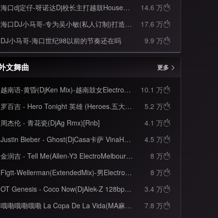
海口dj定仔-呀诺达Dj校长主打越鼓House全英文上头串烧
14.6 万

海口DJ小马哥-专为吴小敏(私人订制)打造全新蒙蒙飘飘DJ0898全程摇头晃脑专用私人曲House串烧
17.6 万

DJ小马哥-海口世纪98以前的节奏还在吗
9.9 万

外文舞曲
更多
越南语-黄昏(DjKen Mix)-越南鼓女ElectroHouse
10.1 万

罗百吉 - Hero Tonight 英雄 (Heroes.五大侠 Remix)
5.2 万

周杰伦 - 青花瓷(DjAg Rmx)[Rnb]
4.1 万

Justin Bieber - Ghost(DjCasa卡萨 VinaHouse Rmx 2023)
4.5 万

金润吉 - Tell Me(Allen-Y3 ElectroMelbourne Rmx 2022 韩文版)
8 万

Flgtt-Wellerman(ExtendedMix)-男ElectroBounce
8 万

OT Genesis - Coco Now(DjAlek-Z 128bpm)-Mashup
3.4 万

哦嘞哦嘞哦嘞 La Copa De La Vida(MA麻辣兄弟 Bounce Rmx 2023)
7.8 万
