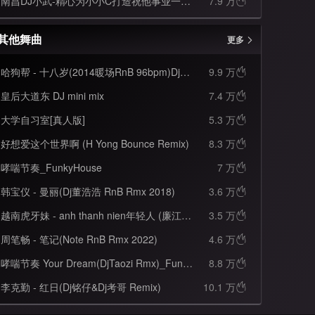
南昌DJ小武-精心为小小C打造祝他事业一帆风顺全中文慢摇串烧
7.9 万

其他舞曲
更多
哈狗帮 - 十八岁(2014暖场RnB 96bpm)Dj晓飞 Rmx
9.9 万

皇后大道东 DJ mini mix
7.4 万

大学自习室[真人版]
5.3 万

好想爱这个世界啊 (H Yong Bounce Remix)
8.3 万

哮喘节奏_FunkyHouse
7 万

韩宝仪 - 曼丽(Dj董浩浩 RnB Rmx 2018)
3.6 万

越南虎牙妹 - anh thanh nien年轻人 (廉江DJ四眼 VinaHouse Rmx)抖音神曲
3.5 万

周笔畅 - 笔记(Note RnB Rmx 2022)
4.6 万

哮喘节奏 Your Dream(DjTaozi Rmx)_FunkyHouse
8.8 万

李克勤 - 红日(Dj铭仔&Dj考哥 Remix)
10.1 万
