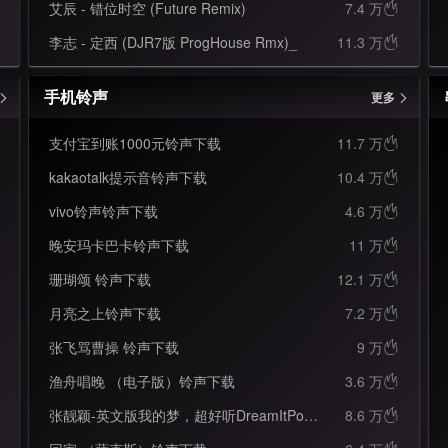
艾辰 - 错位时空 (Future Remix)
7.4 万

李志 - 定西 (DJR7版 ProgHouse Rmx)_
11.3 万

手机铃声
更多
支付宝到账1000元铃声下载
11.7 万

kakaotalk提示音铃声下载
10.4 万

vivo铃声铃声下载
4.6 万

晚安玛卡巴卡铃声下载
11 万

珊瑚颂 铃声下载
12.1 万

月亮之上铃声下载
7.2 万

张飞骂曹操 铃声下载
9 万

渔舟唱晚 （电子版）铃声下载
3.6 万

张靓颖-英文版我的梦，超好听DreamItPossible铃声下载
8.6 万
