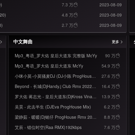
)
7.3 万
2023-08-09

20)
4.8 万
2023-08-09

0)
2.7 万
2023-08-09

中文舞曲
更多
Mp3_粤语_罗大佑 皇后大道东 完整版 McYy
90 万

Mp3_粤语_罗大佑 皇后大道东 McYy
54.9 万

小咪小莫-小莫骚麦DJ (DJ小陈 ProgHouse Rmx 国语女)
27.6 万

Beyond - 长城(DjHandy.j Club Rmx 2022 粤语 车载版)
16.4 万

罗大佑 蒋志光 - 皇后大道东(DjKross VinaHouse Mix 粤语)
13.9 万

吴昊 - 此去半生 (DJEva ProgHouse Mix)
6.2 万

梁静茹 - 暖暖(Dj铭仔 ProgHouse Rmx 2021)
8.8 万

艾辰 - 错位时空(Raa RMX)192kbps
7.6 万
