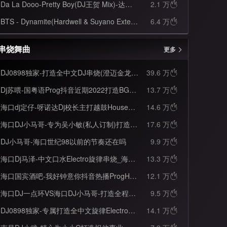
Da La Dooo-Pretty Boy(DJ王贺 Mix)-达拉豆男ElectroMelbourne
2.1 万

BTS - Dynamite(Hardwell & Suyano Extended Remix)
6.4 万

串烧舞曲
更多
DJ0898独家-打造全中文DJ串烧(澄迈金龙巷太子专属)
39.6 万

Dj苏喂-国粤语Prog抖音近期2022打造BGM火爆首首精品合集串烧
13.7 万

海口dj定仔-呀诺达Dj校长主打越鼓House全英文上头串烧
14.6 万

海口DJ小马哥-专为吴小敏(私人订制)打造全新蒙蒙飘飘DJ0898全程摇头晃脑专用私人曲House串烧
17.6 万

DJ小马哥-海口世纪98以前的节奏还在吗
9.9 万

海口Dj马泽-中文口水Electro旋律串烧_海南四大金刚专属
13.3 万

海口国宾酒吧-我好钟意你抖音热播ProgHouse音乐串烧
12.1 万

海口DJ一点环VS海口DJ小马哥-打造全程中英混搭风格祝海口DJ一点环九月十三生日快乐
9.5 万

DJ0898独家-专属打造全中文旋律Electro抖音热门音乐串烧
14.1 万
