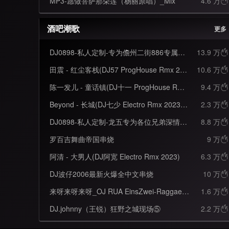
MP3-愿做菩萨那朵莲（杨丽原唱）_Mix
4.6 万

酒吧潮歌
更多
DJ0898-私人定制-专为儋州二街886专属定制(中英文口水旋律节奏DJ串烧)
13.9 万

田震 - 红尘客栈(DJ57 ProgHouse Rmx 2023)
10.6 万

陈一发儿 - 童话镇(DJ十一 ProgHouse Rmx 2022)
9.4 万

Beyond - 长城(DJ七少 Electro Rmx 2023 粤语)
2.3 万

DJ0898-私人定制-龙五专为各位兄弟深情打造(中英文口水旋律节奏DJ串烧)
8.8 万

罗百吉舞曲帝国串烧
9 万

阿清 - 大男人(DJ阿宽 Electro Rmx 2023)
6.3 万

DJ波仔2006最新火爆全中文串烧
10 万

来呀来呀来呀_OJ RUA EinsZwei-Raggae Riddim
1.6 万

DJ.johnny（王锐）狂野之城现场⑤
2.2 万
