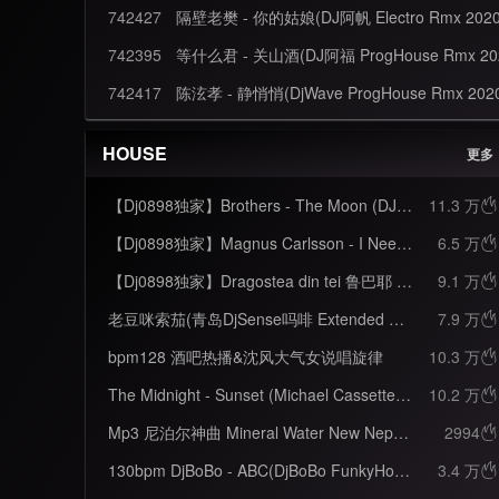
742427
隔壁老樊 - 你的姑娘(DJ阿帆 Electro Rmx 2020
742395
等什么君 - 关山酒(DJ阿福 ProgHouse Rmx 20
742417
陈泫孝 - 静悄悄(DjWave ProgHouse Rmx 202
HOUSE
更多
【Dj0898独家】Brothers - The Moon (DJBentley Electro Remix 2022)
11.3 万

【Dj0898独家】Magnus Carlsson - I Need Your Love (DJBentley Electro Remix 2022)
6.5 万

【Dj0898独家】Dragostea din tei 鲁巴耶 - 不怕不怕 英文版 (DJBentley Electro Remix 2022)
9.1 万

老豆咪索茄(青岛DjSense吗啡 Extended Mix)
7.9 万

bpm128 酒吧热播&沈风大气女说唱旋律
10.3 万

The Midnight - Sunset (Michael Cassette extended remix)
10.2 万

Mp3 尼泊尔神曲 Mineral Water New Nepali DJ SONG__by Bhim Bista, Jibesh Gurung
2994

130bpm DjBoBo - ABC(DjBoBo FunkyHouse Mix)_珍藏货FunkyHouse
3.4 万
