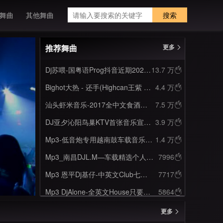
舞曲
其他舞曲
搜索
推荐舞曲
更多
Dj苏喂-国粤语Prog抖音近期2022打造BGM火爆首首精品合集串烧
13.7 万

Bighot大热 - 还手(Highcan王紫 Hardstyle Rmx 加快dj)
4.4 万

汕头虾米音乐-2017全中文食酒了Club串烧
7.5 万

DJ亚夕沁阳鸟巢KTV首张音乐宣传大碟
3.9 万

Mp3-低音炮专用越南鼓车载音乐串烧
1.4 万

Mp3_南昌DJL.M—车载精选个人喜爱百大电子Music榜单串烧
7996

Mp3 恩平Dj基仔-中英文Club七夕时光一逝永不回往事只能回味串烧
7717

Mp3 DjAlone-全英文House只要我飞的够快气氛组就搞不过来串烧
5864

更多