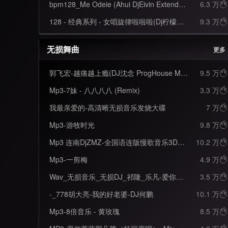
bpm128_Me Odeie (Ahui DjEivin Extended Mix)
6.3 万

128 - 经典系列 - 女唱旋律啦啦啦(Dj柠檬喜 FunkyHouse Mix)
9.3 万

无损舞曲
更多
郭飞宏-越痛越上瘾(DJ沈念 ProgHouse Mix国语女)
9.5 万

Mp3-7妹 - 八八八八 (Remix)
3.3 万

我最亲爱的-高清晰无损音乐发烧大碟
7 万

Mp3-游牧时光
9.8 万

Mp3 连南DjZMZ-全国语连版慢歌音乐3D环绕高音质孙露专辑串烧
10.2 万

Mp3-一剪梅
4.9 万

Wav_无损音乐_无损DJ_祁隆_乐凡-爱你一生_对唱情歌
3.5 万

-_778胡大亮-我的好老婆-DJ何鹏
10.1 万

Mp3-8倍音乐 - 黄玫瑰
8.5 万
