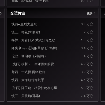
回家 （萨克斯）铃声下载
6.4 万

交谊舞曲
更多
快四--皇后大道东
8.9 万

慢三、梅花(邓丽君)
2 万

摇并、知青归来 武汉知青之歌
1.3 万

降央卓玛 - 辽阔的草原 (广场舞)
8.4 万

伦巴、珊瑚颂（刘紫玲）
4 万

(慢四) 杨哲 - 一生守候你的爱
4.2 万

并四、十八摸 网络歌曲
3.2 万

快四、大海航行靠舵手
4.5 万

(并四) 陈玉建 - 相爱彼此在心里
5.6 万

慢三、黄玫瑰(孙露)
7.4 万
