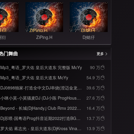
阿衍
ZiPing.H
Dj铭仔
热门舞曲
更多
Mp3_粤语_罗大佑 皇后大道东 完整版 McYy
90 万

Mp3_粤语_罗大佑 皇后大道东 McYy
54.9 万

DJ0898独家-打造全中文DJ串烧(澄迈金龙巷太子专属)
39.6 万

小咪小莫-小莫骚麦DJ (DJ小陈 ProgHouse Rmx 国语女)
27.6 万

Beyond - 长城(DjHandy.j Club Rmx 2022 粤语 车载版)
16.4 万

Dj苏喂-国粤语Prog抖音近期2022打造BGM火爆首首精品合集串烧
13.7 万

罗大佑 蒋志光 - 皇后大道东(DjKross VinaHouse Mix 粤语)
13.9 万
