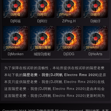
Dj阿福
Dj阿衍
ZiPing.H
Dj铭仔
DjMonken
城隍Dj瘦彬
DjDDG
DjHeArts
为了保障在线试听的流畅性，本站所提供在线试听的隔壁老樊
- 我曾(DJ阿帆 Electro Rmx 2020)是经过压缩处理，其音质
本站下载的
隔壁老樊 - 我曾(DJ阿帆 Electro Rmx 2020)
是原
和本站提供下载的mp3文件有很大的差别。
始音源的MP3文件，绝无压缩，本首下载比特率为320
本页只提供隔壁老樊 - 我曾(DJ阿帆 Electro Rmx 2020)在线
Kbps，音质方面绝对保证清脆高清晰。
试听，如果要下载此MP3舞曲，请
进入下载页面
下载。
这首隔壁老樊 - 我曾(DJ阿帆 Electro Rmx 2020)是由本站会
员上传，如果这首舞曲存在任何版权问题，请与我们联系，我
这首隔壁老樊 - 我曾(DJ阿帆 Electro Rmx 2020)更新时间为
们会及时处理。
2023年08月09日，收录于华语Remix栏目分类。
Copyright 2018-2026 Dj舞曲资源 All rights reserved
网站地图
备案