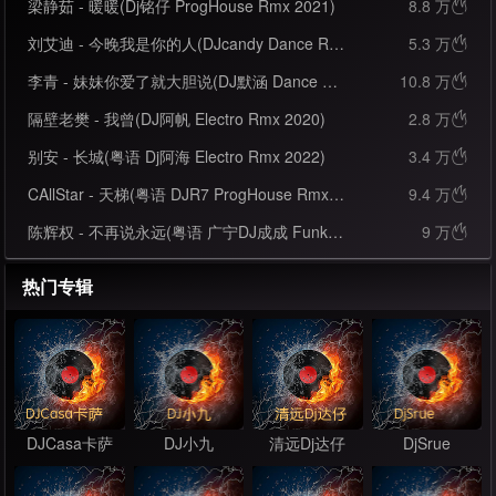
梁静茹 - 暖暖(Dj铭仔 ProgHouse Rmx 2021)
8.8 万

刘艾迪 - 今晚我是你的人(DJcandy Dance Rmx 2022)
5.3 万

李青 - 妹妹你爱了就大胆说(DJ默涵 Dance Rmx 2021)
10.8 万

隔壁老樊 - 我曾(DJ阿帆 Electro Rmx 2020)
2.8 万

别安 - 长城(粤语 Dj阿海 Electro Rmx 2022)
3.4 万

CAllStar - 天梯(粤语 DJR7 ProgHouse Rmx 2021)
9.4 万

陈辉权 - 不再说永远(粤语 广宁DJ成成 FunkyHouse Rmx 2023)
9 万

热门专辑
DJCasa卡萨
DJ小九
清远Dj达仔
DjSrue