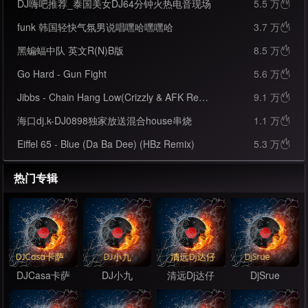
DJ嗨吧推荐_泰国美女DJ64分钟火热电音现场
5.5 万

funk 韩国轻快气氛男说唱嘿哈嘿嘿哈
3.7 万

黑蝙蝠中队 英文R(N)B版
8.5 万

Go Hard - Gun Fight
5.6 万

Jibbs - Chain Hang Low(Crizzly & AFK Remix)
9.1 万

海口dj.k-DJ0898独家放送混合house串烧
1.1 万

Eiffel 65 - Blue (Da Ba Dee) (HBz Remix)
5.3 万

热门专辑
DJCasa卡萨
DJ小九
清远Dj达仔
DjSrue