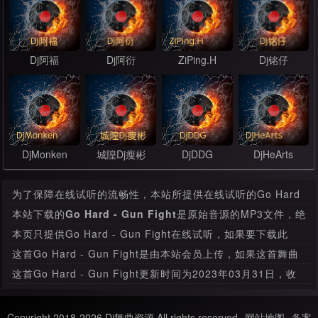
Dj阿福
Dj阿衍
ZiPing.H
Dj铭仔
DjMonken
城隍Dj瘦彬
DjDDG
DjHeArts
为了保障在线试听的流畅性，本站所提供在线试听的Go Hard
- Gun Fight是经过压缩处理，其音质和本站提供下载的mp3文
本站下载的
Go Hard - Gun Fight
是原始音源的MP3文件，绝
件有很大的差别。
无压缩，本首下载比特率为320 Kbps，音质方面绝对保证清脆
本页只提供Go Hard - Gun Fight在线试听，如果要下载此
高清晰。
MP3舞曲，请
进入下载页面
下载。
这首Go Hard - Gun Fight是由本站会员上传，如果这首舞曲
存在任何版权问题，请与我们联系，我们会及时处理。
这首Go Hard - Gun Fight更新时间为2023年03月31日，收
录于酒吧潮歌栏目分类。
Copyright 2018-2026 Dj舞曲资源 All rights reserved
网站地图
备案