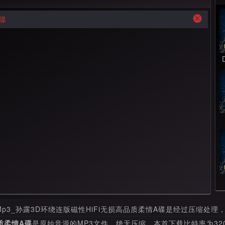
A碟
p3_孙露3D环绕连版磁性HiFi无损高品质柔情A碟是经过压缩处理
质柔情A碟
是原始音源的MP3文件，绝无压缩，本首下载比特率为320