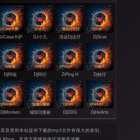
DJCasa卡萨
DJ小九
清远Dj达仔
DjSrue
Dj阿福
Dj阿衍
ZiPing.H
Dj铭仔
DjMonken
城隍Dj瘦彬
DjDDG
DjHeArts
，其音质和本站提供下载的mp3文件有很大的差别。
 Kbps，音质方面绝对保证清脆高清晰。