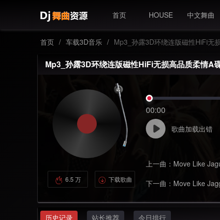
首页
HOUSE
中文舞曲
首页
/
车载3D音乐
/
Mp3_孙露3D环绕连版磁性HiFi
Mp3_孙露3D环绕连版磁性HiFi无损高品质柔情A
00:00
歌曲加载出错
上一曲：
Move Like Ja
6.5 万
下载歌曲
下一曲：
Move Like Jag
历史记录
站长推荐
今日排行