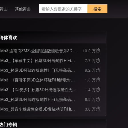
舞曲
其他舞曲
搜索
猜你喜欢
Mp3 连南DjZMZ-全国语连版慢歌音乐3D环绕高音质孙露专辑串烧
10.2 万

Mp3_【车载中文】孙露3D环绕磁性HiFi无损柔情连版
7.7 万

Mp3_孙露3D环绕连版磁性HiFi无损高品质柔情B碟
9.2 万

Mp3_《百听不厌3D立体环绕FiHi情歌对唱黑胶试音A碟》
1.3 万

Mp3_【DJ安少】孙露3D环绕连版磁性无损柔情碟
1.4 万

Mp3_孙露3D环绕连版磁性HiFi无损高品质柔情A碟
6.5 万

Mp3_领音车载磁性金嗓3D发烧动听FiHi玛田音响试音碟
3.8 万

热门专辑