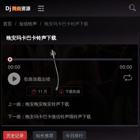
首页
/
短信铃声
/
晚安玛卡巴卡铃声下载
晚安玛卡巴卡铃声下载
00:00
00:00
歌曲加载出错
11 万
下载歌曲
上一曲：
晚安晚安晚安铃声下载
下一曲：
晚安玛卡巴卡微信铃声哦铃声下载
历史记录
站长推荐
今日排行