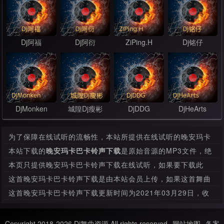
Dj阿福
Dj阿衍
ZiPing.H
Dj铭仔
DjMonken
城隍Dj瘦彬
DjDDG
DjHeArts
为了保障在线试听的流畅性，本站所提供在线试听的晚安玛卡
巴卡铃声下载是经过压缩处理，其音质和本站提供下载的mp3
本站下载的
晚安玛卡巴卡铃声下载
是原始音源的MP3文件，绝
文件有很大的差别。
无压缩，本首下载比特率为320 Kbps，音质方面绝对保证清脆
本页只提供晚安玛卡巴卡铃声下载在线试听，如果要下载此
高清晰。
MP3舞曲，请
进入下载页面
下载。
这首晚安玛卡巴卡铃声下载是由本站会员上传，如果这首舞曲
存在任何版权问题，请与我们联系，我们会及时处理。
这首晚安玛卡巴卡铃声下载更新时间为2021年03月29日，收
录于短信铃声栏目分类。
Copyright 2018-2026 Dj舞曲资源 All rights reserved
网站地图
备案