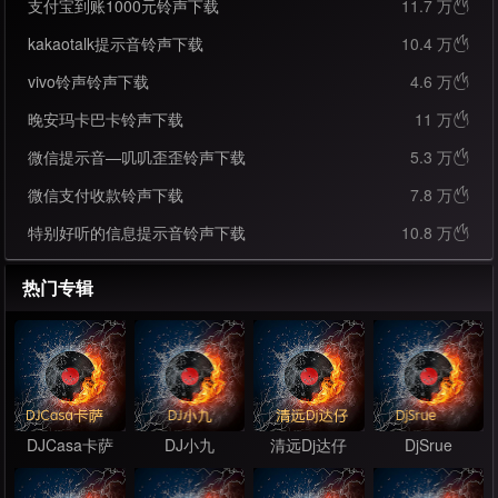
支付宝到账1000元铃声下载
11.7 万

kakaotalk提示音铃声下载
10.4 万

vivo铃声铃声下载
4.6 万

晚安玛卡巴卡铃声下载
11 万

微信提示音—叽叽歪歪铃声下载
5.3 万

微信支付收款铃声下载
7.8 万

特别好听的信息提示音铃声下载
10.8 万

热门专辑
DJCasa卡萨
DJ小九
清远Dj达仔
DjSrue