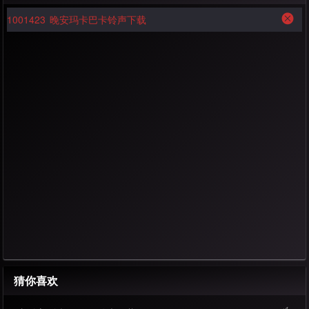
1001423
晚安玛卡巴卡铃声下载
猜你喜欢