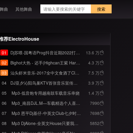
舞曲
其他舞曲
搜索
推荐ElectroHouse
01
Dj苏喂-国粤语Prog抖音近期2022打造BGM火爆首首精品合集串烧
13.6 万

02
Bighot大热 - 还手(Highcan王紫 Hardstyle Rmx 加快dj)
4.3 万

03
汕头虾米音乐-2017全中文食酒了Club串烧
7.5 万

04
DJ亚夕沁阳鸟巢KTV首张音乐宣传大碟
3.9 万

05
Mp3-低音炮专用越南鼓车载音乐串烧
1.4 万

06
Mp3_南昌DJL.M—车载精选个人喜爱百大电子Music榜单串烧
7990

07
Mp3 恩平Dj基仔-中英文Club七夕时光一逝永不回往事只能回味串烧
7698

08
Mp3 DjAlone-全英文House只要我飞的够快气氛组就搞不过来串烧
5852
