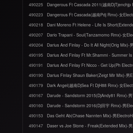
490225
Dangerous Ft Cascada 2011(越南DjTjenchjp
490223
Dangerous Ft Cascada(越南Pdj Rmx)-女Elect
490218
490207
Dario Trapani - Soul(Tanzamomo Rmx)-女Ele
490204
Darius And Finlay - Do It All Night(Orig M
490195
490191
490190
Darius Finlay Shaun Baker(Zeigt Mir Mix)-男
490179
Dark Angel(越南DjSea Ft DjH88 Rmx)-女Elec
490167
Darude - Sandstorm 2015(DjAndy81 Rmx)-
490160
Darude - Sandstorm 2016(Dj田宇 Rmx)-男Ele
490153
Das Geht Ab(Chase Nannten Mix)-男Electro
490147
Daser vs Joe Stone - Freak(Extended Mix)-