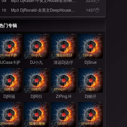
09
Mp3 DjKaser-中英文House音乐NewSoul厂牌Dj聚仔生日抖音串烧
2233

10
Mp3 DjRonald-全英文DeepHouse为阿叭定制超弹早场酒吧串烧
1437

热门专辑
DJCasa卡萨
DJ小九
清远Dj达仔
DjSrue
Dj阿福
Dj阿衍
ZiPing.H
Dj铭仔