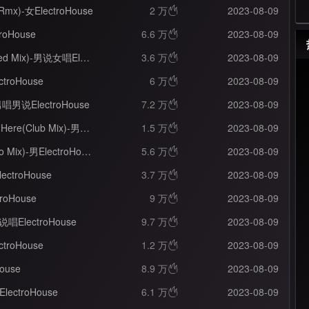
 Rmx)-女ElectroHouse
2 万
2023-08-09

roHouse
6.6 万
2023-08-09

Dani Moreno Ft Helene - Life Is Short(Extended Mix)-男说女唱ElectroHouse
3.6 万
2023-08-09

ctroHouse
6 万
2023-08-09

ix)-男唱男说ElectroHouse
7.2 万
2023-08-09

Darius And Finlay Ft Mr.Shammi - Summer Is Here(Club Mix)-男ElectroHouse
1.5 万
2023-08-09

Darius And Finlay Ft Nicco - Get Up(Ph Electro Mix)-男ElectroHouse
5.6 万
2023-08-09

ElectroHouse
3.7 万
2023-08-09

troHouse
9 万
2023-08-09

男说唱ElectroHouse
9.7 万
2023-08-09

ctroHouse
1.2 万
2023-08-09

House
8.9 万
2023-08-09

男ElectroHouse
6.1 万
2023-08-09
