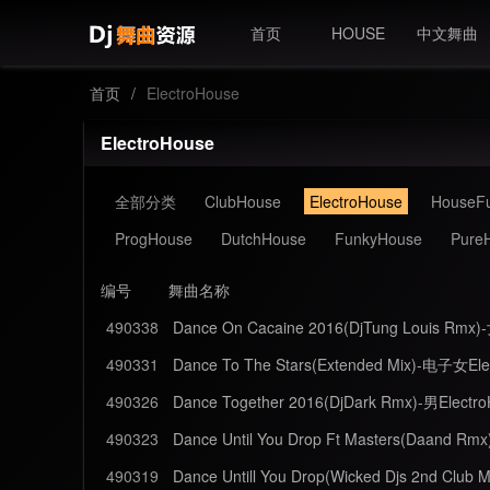
首页
HOUSE
中文舞曲
首页
/
ElectroHouse
ElectroHouse
全部分类
ClubHouse
ElectroHouse
HouseFu
ProgHouse
DutchHouse
FunkyHouse
Pure
编号
舞曲名称
490338
Dance On Cacaine 2016(DjTung Louis Rmx)
490331
Dance To The Stars(Extended Mix)-电子女Ele
490326
Dance Together 2016(DjDark Rmx)-男Electr
490323
Dance Until You Drop Ft Masters(Daand Rm
490319
Dance Untill You Drop(Wicked Djs 2nd Club 