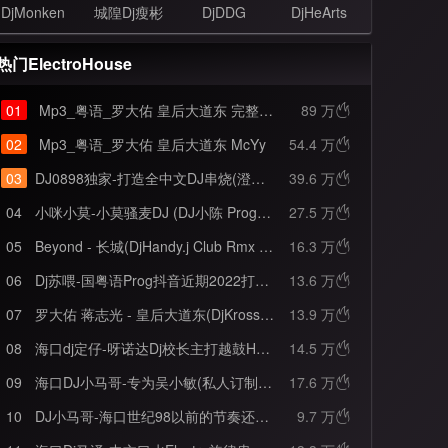
DjMonken
城隍Dj瘦彬
DjDDG
DjHeArts
热门ElectroHouse
01
Mp3_粤语_罗大佑 皇后大道东 完整版 McYy
89 万

02
Mp3_粤语_罗大佑 皇后大道东 McYy
54.4 万

03
DJ0898独家-打造全中文DJ串烧(澄迈金龙巷太子专属)
39.6 万

04
小咪小莫-小莫骚麦DJ (DJ小陈 ProgHouse Rmx 国语女)
27.5 万

05
Beyond - 长城(DjHandy.j Club Rmx 2022 粤语 车载版)
16.3 万

06
Dj苏喂-国粤语Prog抖音近期2022打造BGM火爆首首精品合集串烧
13.6 万

07
罗大佑 蒋志光 - 皇后大道东(DjKross VinaHouse Mix 粤语)
13.9 万

08
海口dj定仔-呀诺达Dj校长主打越鼓House全英文上头串烧
14.5 万

09
海口DJ小马哥-专为吴小敏(私人订制)打造全新蒙蒙飘飘DJ0898全程摇头晃脑专用私人曲House串烧
17.6 万

10
DJ小马哥-海口世纪98以前的节奏还在吗
9.7 万
