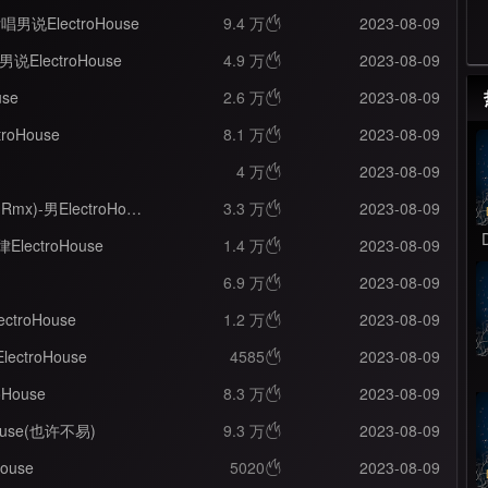
x)-女唱男说ElectroHouse
9.4 万
2023-08-09

男说ElectroHouse
4.9 万
2023-08-09

use
2.6 万
2023-08-09

troHouse
8.1 万
2023-08-09

4 万
2023-08-09

Dancing Divas - Never Forget You(Supa Nani Rmx)-男ElectroHouse
3.3 万
2023-08-09

律ElectroHouse
1.4 万
2023-08-09

6.9 万
2023-08-09

ectroHouse
1.2 万
2023-08-09

ectroHouse
4585
2023-08-09

oHouse
8.3 万
2023-08-09

House(也许不易)
9.3 万
2023-08-09

House
5020
2023-08-09
