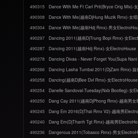
490315
Dance With Me Ft Carl Prit(Bryce Orig Mi
490308
Dance With Me(越南DjHung Muzik Rmx)-女唱
490304
Dance With Me(越南Hdj Rmx)-男女ElectroHo
490297
Dancing 2011(越南DjTrung Bopi Rmx)-女Elec
490287
Dancing 2011(越南Hdj Rmx)-女ElectroHouse
490278
490266
Dancing Lasha Tumbai 2011(DjZam Rmx)-旋
490258
Dancing(越南DjBee Dvl Rmx)-女ElectroHouse
490254
Danelle Sandoval-Tuesday(Nxb Bootleg)-女El
490250
Dang Cay 2011(越南DjPhong Rmx)-越南男女El
490245
Dang Em 2016(DjThai Rmx V2)-越南男Electr
490240
Dang Em(DjThanh Tgt Rmx)-越南男Electro
490236
Dangerous 2011(Tobasco Rmx)-男女Electro