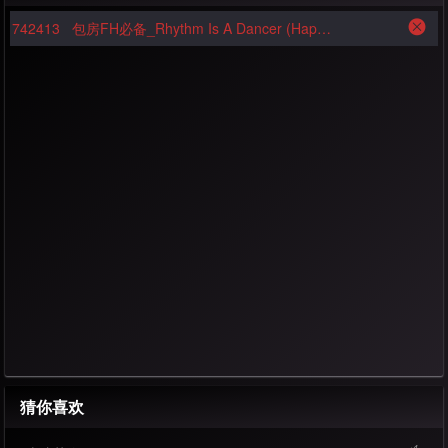
742413
包房FH必备_Rhythm Is A Dancer (HappyElectroMix)_FunkyHouse
猜你喜欢