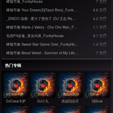
哮喘节奏_FunkyHouse
7 万

哮喘节奏 Your Dream(DjTaozi Rmx)_FunkyHouse
8.8 万

_DISCO 汤潮 - 爱大了受伤了 (DJ 王志 Remix)
4.2 万

哮喘节奏 Marie J Valery - Cho Cho Man_FunkyHouse
1.1 万

包房FH必备_美女叫床_FunkyHouse
9.1 万

哮喘节奏 Sweet Star Game Over_FunkyHouse
1.4 万

哮喘节奏 Mood Velvet - Summer of My Life_FunkyHouse
7 万

热门专辑
DJCasa卡萨
DJ小九
清远Dj达仔
DjSrue