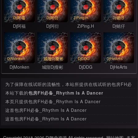
Dj阿福
Dj阿衍
ZiPing.H
Dj铭仔
DjMonken
城隍Dj瘦彬
DjDDG
DjHeArts
为了保障在线试听的流畅性，本站所提供在线试听的包房FH必
备_Rhythm Is A Dancer (HappyElectroMix)_FunkyHouse
本站下载的
包房FH必备_Rhythm Is A Dancer
是经过压缩处理，其音质和本站提供下载的mp3文件有很大的
(HappyElectroMix)_FunkyHouse
是原始音源的MP3文
本页只提供包房FH必备_Rhythm Is A Dancer
差别。
件，绝无压缩，本首下载比特率为320 Kbps，音质方面绝对保
(HappyElectroMix)_FunkyHouse在线试听，如果要下载此
这首包房FH必备_Rhythm Is A Dancer
证清脆高清晰。
MP3舞曲，请
进入下载页面
下载。
(HappyElectroMix)_FunkyHouse是由本站会员上传，如果这
这首包房FH必备_Rhythm Is A Dancer
首舞曲存在任何版权问题，请与我们联系，我们会及时处理。
(HappyElectroMix)_FunkyHouse更新时间为2022年02月19
日，收录于精品收藏栏目分类。
Copyright 2018-2026 Dj舞曲资源 All rights reserved
网站地图
备案