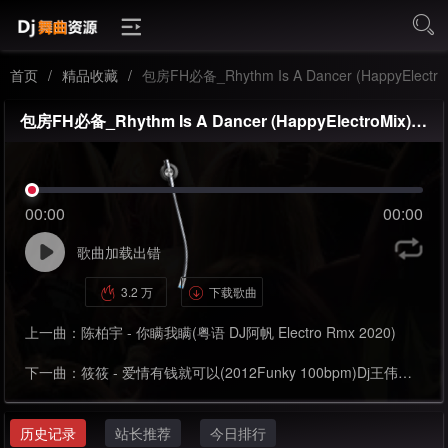
首页
/
精品收藏
/
包房FH必备_Rhythm Is A Dancer (HappyElectroMix)_FunkyHouse
包房FH必备_Rhythm Is A Dancer (HappyElectroMix)_FunkyHouse
00:00
00:00
歌曲加载出错
3.2 万
下载歌曲
上一曲：
陈柏宇 - 你瞒我瞒(粤语 DJ阿帆 Electro Rmx 2020)
下一曲：
筱筱 - 爱情有钱就可以(2012Funky 100bpm)Dj王伟然Rmx
历史记录
站长推荐
今日排行