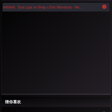
640440
Dua Lipa vs Snap x Eric Mendosa - New Rules(Tosak vs G-Baess Edit 130bpm)-Mashup
猜你喜欢