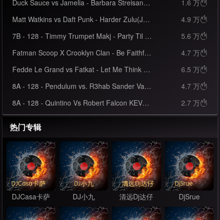
Duck Sauce vs Jamelia - Barbara Streisand vs Superstar(Tyler Palmer 128bpm)-Mashup
1.6 万

Matt Watkins vs Daft Punk - Harder Zulu(Jakerzi 128bpm)-Mashup
4.9 万

7B - 128 - Timmy Trumpet Makj - Party Til We Die (Johnnie Pappa Bootleg)
5.6 万

Fatman Scoop X Crooklyn Clan - Be Faithful(Starjack 130-101-75-130 bpm)-Mashup
4.7 万

Fedde Le Grand vs Fatkat - Let Me Think About It(Spark Mix 128bpm)-Mashup
6.5 万

8A - 128 - Pendulum vs. R3hab Sander Van Doorn - The Island (DJ Max Maikon Mash-Up)
4.7 万

8A - 128 - Quintino Vs Robert Falcon KEVU Vendark - Bawah Kartel (Alber Gomez Mash-up)
2.7 万

热门专辑
DJCasa卡萨
DJ小九
清远Dj达仔
DjSrue