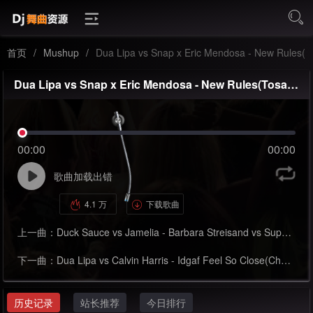
首页
/
Mushup
/
Dua Lipa vs Snap x Eric Mendosa - New Rules(Tosak vs G-Baess Edit 130bpm)-Mashup
Dua Lipa vs Snap x Eric Mendosa - New Rules(Tosak vs G-Baess Edit 130bpm)-Mashup
00:00
00:00
歌曲加载出错
4.1 万
下载歌曲
上一曲：
Duck Sauce vs Jamelia - Barbara Streisand vs Superstar(Tyler Palmer 128bpm)-Mashup
下一曲：
Dua Lipa vs Calvin Harris - Idgaf Feel So Close(Chunky Dip Edit 128bpm)-Mashup
历史记录
站长推荐
今日排行