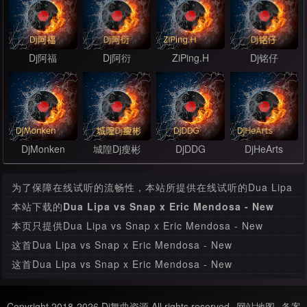
Dj阿福
Dj阿衍
ZiPing.H
Dj铭仔
DjMonken
城隍Dj瘦彬
DjDDG
DjHeArts
为了保障在线试听的流畅性，本站所提供在线试听的Dua Lipa
vs Snap x Eric Mendosa - New Rules(Tosak vs G-Baess
本站下载的
Dua Lipa vs Snap x Eric Mendosa - New
Edit 130bpm)-Mashup是经过压缩处理，其音质和本站提供
Rules(Tosak vs G-Baess Edit 130bpm)-Mashup
是原始
本页只提供Dua Lipa vs Snap x Eric Mendosa - New
下载的mp3文件有很大的差别。
音源的MP3文件，绝无压缩，本首下载比特率为320 Kbps，
Rules(Tosak vs G-Baess Edit 130bpm)-Mashup在线试
这首Dua Lipa vs Snap x Eric Mendosa - New
音质方面绝对保证清脆高清晰。
听，如果要下载此MP3舞曲，请
进入下载页面
下载。
Rules(Tosak vs G-Baess Edit 130bpm)-Mashup是由本站
这首Dua Lipa vs Snap x Eric Mendosa - New
会员上传，如果这首舞曲存在任何版权问题，请与我们联系，
Rules(Tosak vs G-Baess Edit 130bpm)-Mashup更新时间
我们会及时处理。
为2023年04月23日，收录于Mushup栏目分类。
Copyright 2018-2026 Dj舞曲资源 All rights reserved
网站地图
备案