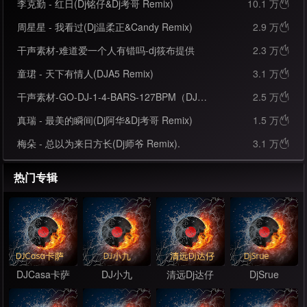
李克勤 - 红日(Dj铭仔&Dj考哥 Remix)
10.1 万

周星星 - 我看过(Dj温柔正&Candy Remix)
2.9 万

干声素材-难道爱一个人有错吗-dj筱布提供
2.3 万

童珺 - 天下有情人(DJA5 Remix)
3.1 万

干声素材-GO-DJ-1-4-BARS-127BPM（DJ彦航提供）
2.5 万

真瑞 - 最美的瞬间(Dj阿华&Dj考哥 Remix)
1.5 万

梅朵 - 总以为来日方长(Dj师爷 Remix).
3.1 万

热门专辑
DJCasa卡萨
DJ小九
清远Dj达仔
DjSrue