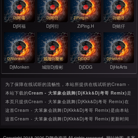
Dj阿福
Dj阿衍
ZiPing.H
Dj铭仔
DjMonken
城隍Dj瘦彬
DjDDG
DjHeArts
为了保障在线试听的流畅性，本站所提供在线试听的Cream -
大笨象会跳舞(DjKkk&Dj考哥 Remix)是经过压缩处理，其音质
本站下载的
Cream - 大笨象会跳舞(DjKkk&Dj考哥 Remix)
是
和本站提供下载的mp3文件有很大的差别。
原始音源的MP3文件，绝无压缩，本首下载比特率为320
本页只提供Cream - 大笨象会跳舞(DjKkk&Dj考哥 Remix)在
Kbps，音质方面绝对保证清脆高清晰。
线试听，如果要下载此MP3舞曲，请
进入下载页面
下载。
这首Cream - 大笨象会跳舞(DjKkk&Dj考哥 Remix)是由本站
会员上传，如果这首舞曲存在任何版权问题，请与我们联系，
这首Cream - 大笨象会跳舞(DjKkk&Dj考哥 Remix)更新时间
我们会及时处理。
为2022年02月28日，收录于单曲栏目分类。
Copyright 2018-2026 Dj舞曲资源 All rights reserved
网站地图
备案