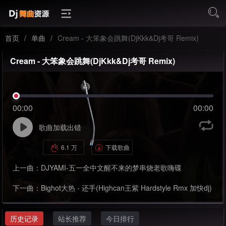
首页
/
单曲
/
Cream - 大笨象会跳舞(DjKkk&Dj考哥 Remix)
Cream - 大笨象会跳舞(DjKkk&Dj考哥 Remix)
00:00
00:00
歌曲加载出错
6.1 万
下载歌曲
上一曲：
DJYAMI-五一全中文醒不来的梦串烧老歌嗨碟
下一曲：
Bighot大热 - 还手(Highcan王紫 Hardstyle Rmx 加快dj)
历史记录
站长推荐
今日排行